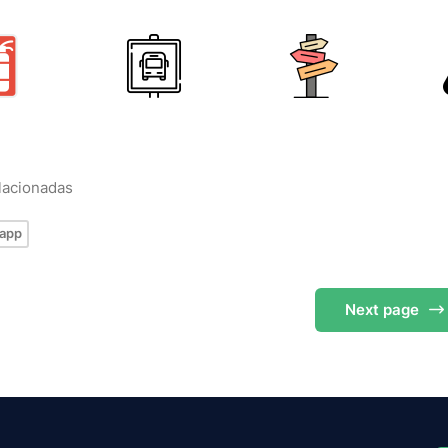
elacionadas
app
Next
page