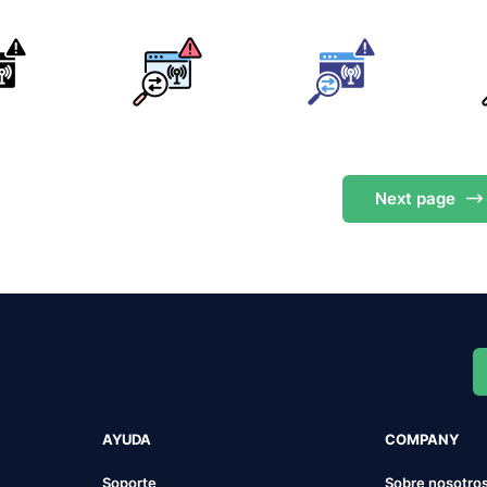
Next
page
AYUDA
COMPANY
Soporte
Sobre nosotro