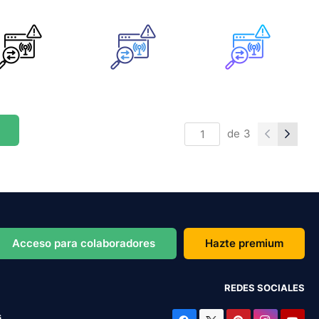
de
3
Acceso para colaboradores
Hazte premium
REDES SOCIALES
s