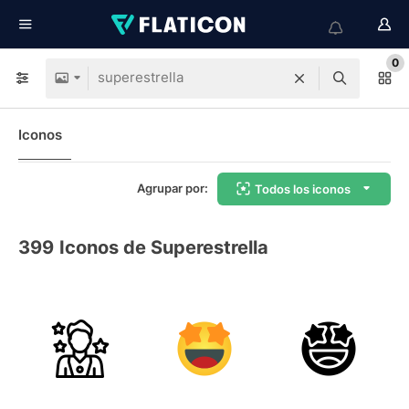
0
Iconos
Agrupar por:
Todos los iconos
399
Iconos de Superestrella