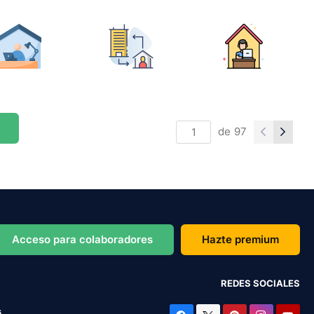
de
97
Acceso para colaboradores
Hazte premium
REDES SOCIALES
s