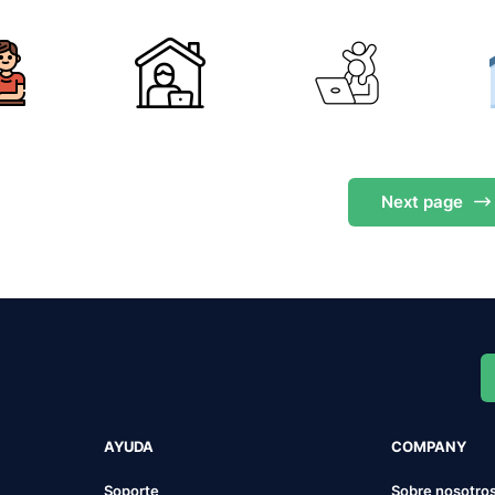
Next
page
AYUDA
COMPANY
Soporte
Sobre nosotro