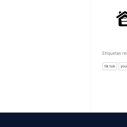
Etiquetas r
tik tok
you