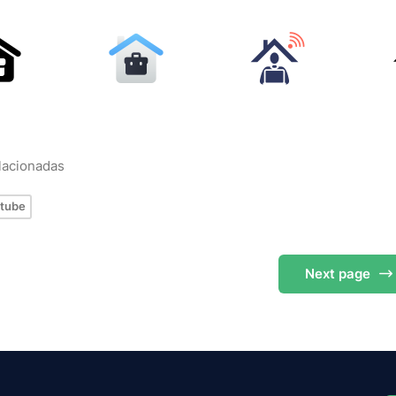
elacionadas
tube
Next
page