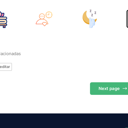
elacionadas
editar
Next
page