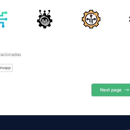
elacionadas
tsapp
Next
page