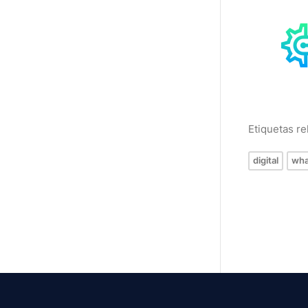
Etiquetas r
digital
wha