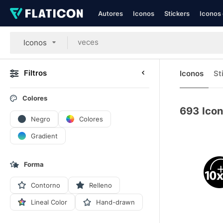
Autores
Iconos
Stickers
Iconos 
Iconos
Filtros
Iconos
St
Colores
693
Ico
Negro
Colores
Gradient
Forma
Contorno
Relleno
Lineal Color
Hand-drawn