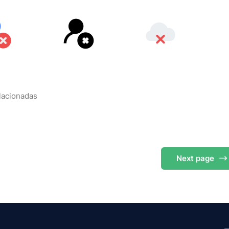
elacionadas
Next
page