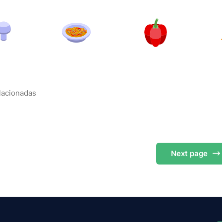
elacionadas
Next
page