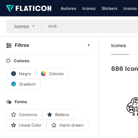
Autores
Iconos
Stickers
Iconos 
Iconos
Filtros
Iconos
Colores
686
Ico
Negro
Colores
Gradient
Forma
Contorno
Relleno
Lineal Color
Hand-drawn