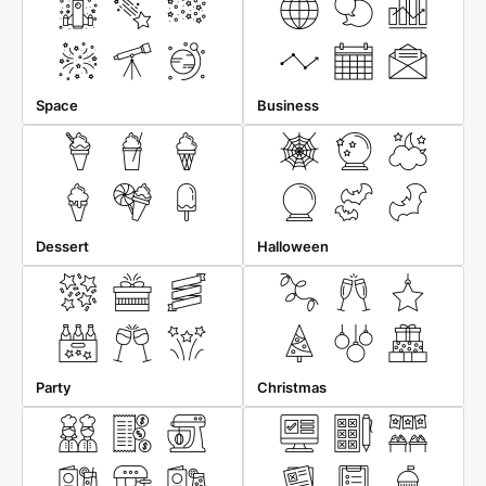
Space
Business
Dessert
Halloween
Party
Christmas