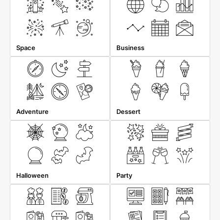
Space
Business
Adventure
Dessert
Halloween
Party