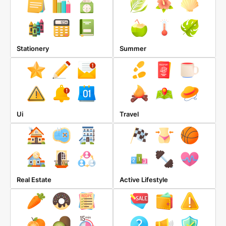
Stationery
Summer
Ui
Travel
Real Estate
Active Lifestyle