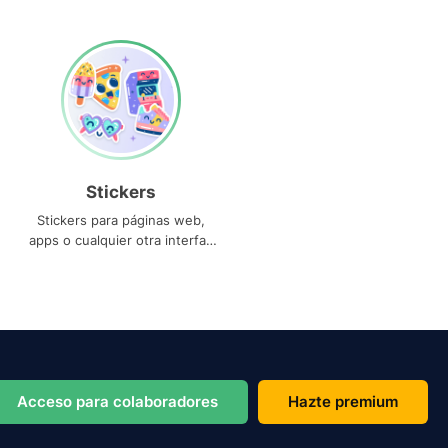
Stickers
Stickers para páginas web,
apps o cualquier otra interfaz
que necesites
Acceso para colaboradores
Hazte premium