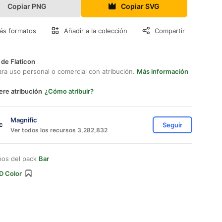
Copiar PNG
Copiar SVG
ás formatos
Añadir a la colección
Compartir
 de Flaticon
ara uso personal o comercial con atribución.
Más información
ere atribución
¿Cómo atribuir?
Magnific
Seguir
Ver todos los recursos 3,282,832
nos del pack
Bar
D Color