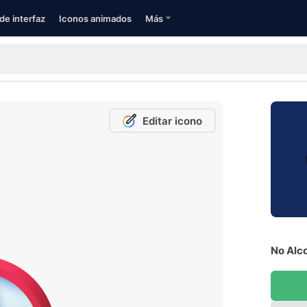
de interfaz
Iconos animados
Más
Editar icono
No Alco