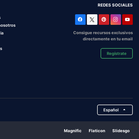
REDES SOCIALES
s
nosotros
Consigue recursos exclusivos
ia
directamente en tu email
os
Regístrate
Español
Magnific
Flaticon
Slidesgo