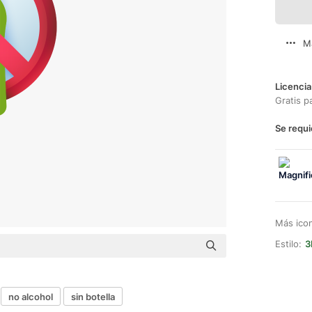
M
Licencia
Gratis p
Se requi
Más ico
Estilo:
3
no alcohol
sin botella