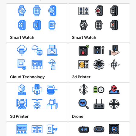
Smart Watch
Smart Watch
Cloud Technology
3d Printer
3d Printer
Drone