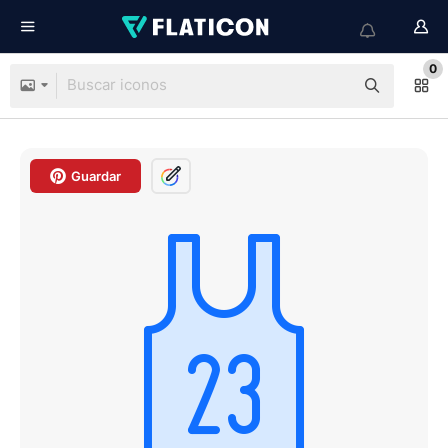
0
Guardar