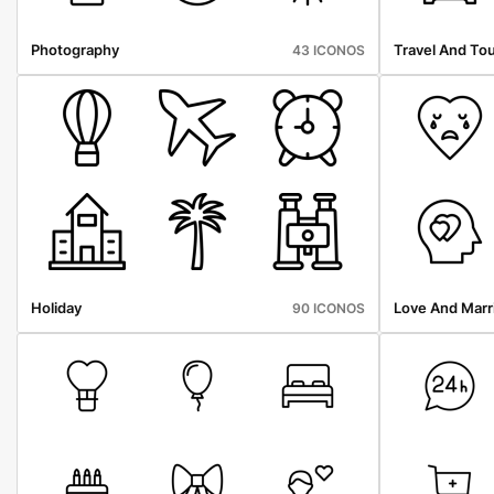
Photography
Travel And To
43 ICONOS
Holiday
Love And Marr
90 ICONOS