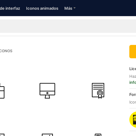
de interfaz
Iconos animados
Más
ICONOS
Lic
Haz
inf
For
Ico