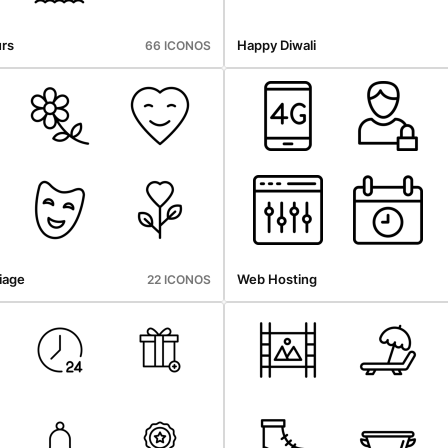
urs
Happy Diwali
66 ICONOS
iage
Web Hosting
22 ICONOS