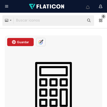
0
Guardar