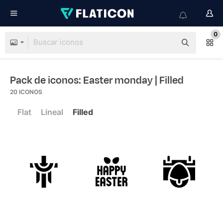
0
Pack de iconos: Easter monday
| Filled
20
ICONOS
Flat
Lineal
Filled