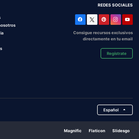
REDES SOCIALES
s
nosotros
Consigue recursos exclusivos
ia
directamente en tu email
os
Regístrate
Español
Magnific
Flaticon
Slidesgo