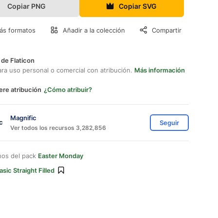
Copiar PNG
Copiar SVG
ás formatos
Añadir a la colección
Compartir
 de Flaticon
ara uso personal o comercial con atribución.
Más información
ere atribución
¿Cómo atribuir?
Magnific
Seguir
Ver todos los recursos 3,282,856
nos del pack
Easter Monday
asic Straight Filled