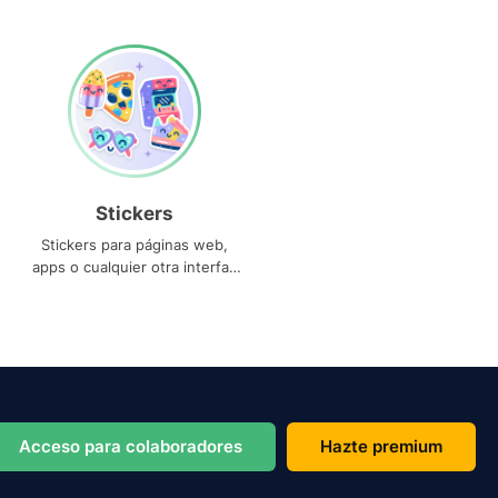
Stickers
Stickers para páginas web,
apps o cualquier otra interfaz
que necesites
Acceso para colaboradores
Hazte premium