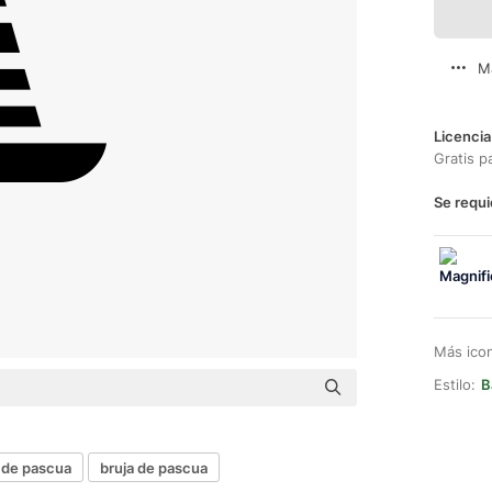
M
Licencia
Gratis p
Se requi
Más ico
Estilo:
B
 de pascua
bruja de pascua