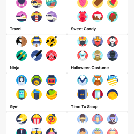
Travel
Sweet Candy
Ninja
Halloween Costume
Gym
Time To Sleep