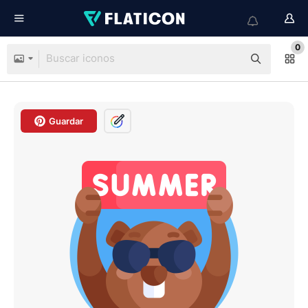
0
Guardar