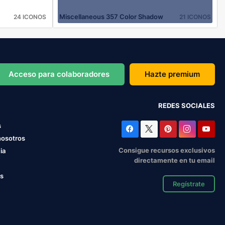
Miscellaneous 357 Color Shadow
24 ICONOS
21 ICONOS
Acceso para colaboradores
Hazte premium
REDES SOCIALES
s
nosotros
Consigue recursos exclusivos
ia
directamente en tu email
os
Regístrate