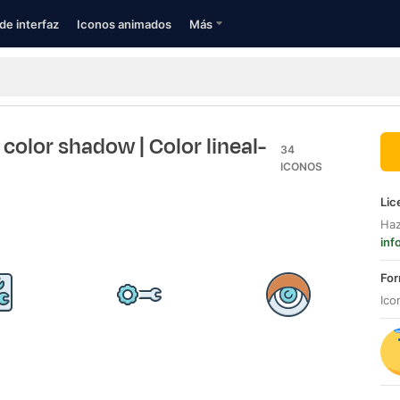
de interfaz
Iconos animados
Más
1 color shadow
| Color lineal-
34
ICONOS
Lic
Haz
inf
For
Ico