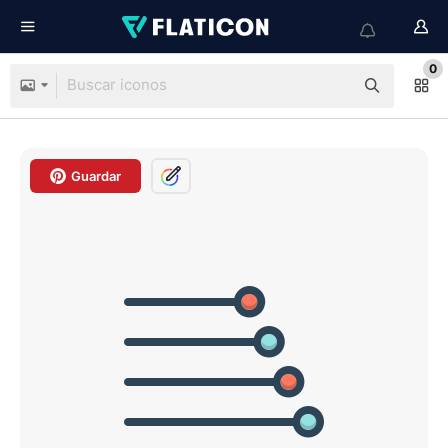
0
Guardar