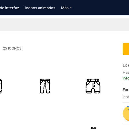
de interfaz
Iconos animados
Más
25
ICONOS
Lic
Haz
inf
For
Ico