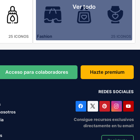
Ver todo
Fashion
25 ICONOS
25 ICONOS
Acceso para colaboradores
Hazte premium
REDES SOCIALES
s
nosotros
Consigue recursos exclusivos
ia
directamente en tu email
os