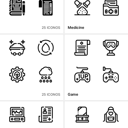
Medicine
25 ICONOS
Game
25 ICONOS