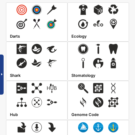
Darts
Ecology
Shark
Stomatology
Hub
Genome Code