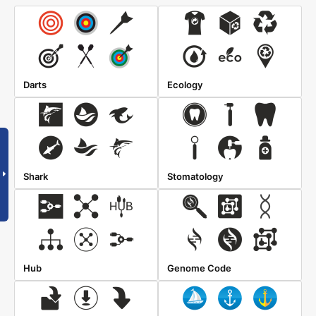
Darts
Ecology
Shark
Stomatology
Hub
Genome Code