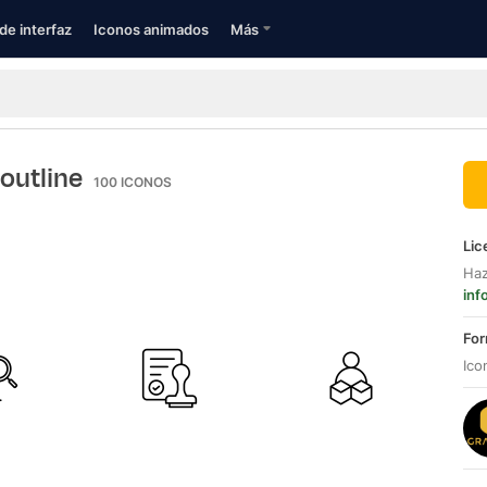
de interfaz
Iconos animados
Más
 outline
100
ICONOS
Lic
Haz
inf
For
Ico