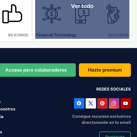
Ver todo
Financial Technology
99 ICONOS
50 ICONOS
Acceso para colaboradores
Hazte premium
REDES SOCIALES
s
nosotros
Consigue recursos exclusivos
ia
directamente en tu email
os
Regístrate