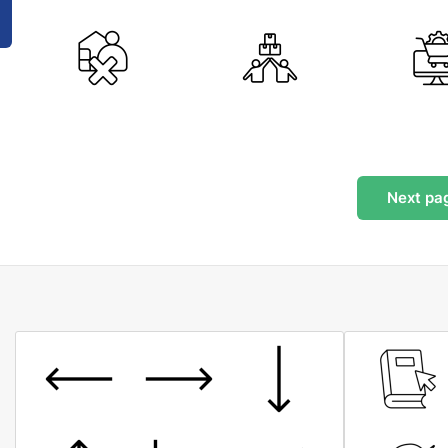
Next
pa