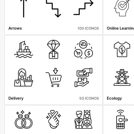
Arrows
Online Learnin
100 ICONOS
Delivery
Ecology
50 ICONOS