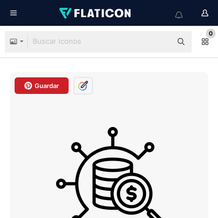
0
Guardar