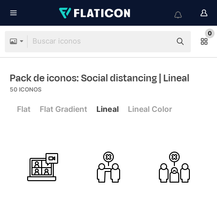
0
Pack de iconos: Social distancing
| Lineal
50
ICONOS
Flat
Flat Gradient
Lineal
Lineal Color