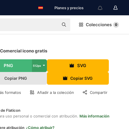
Planes y precios
Colecciones
0
Comercial icono gratis
PNG
SVG
512px
Copiar PNG
Copiar SVG
ás formatos
Añadir a la colección
Compartir
 de Flaticon
ara uso personal o comercial con atribución.
Más información
ere atribución
¿Cómo atribuir?