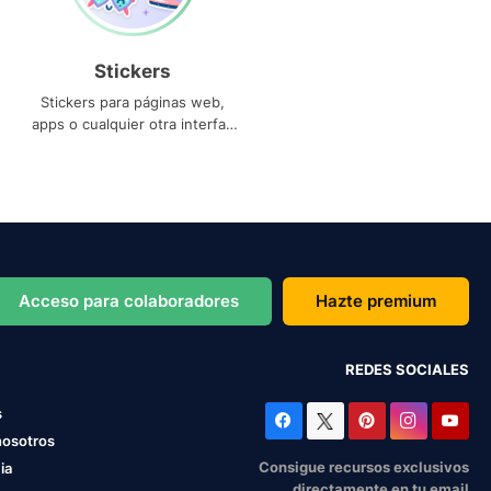
Stickers
Stickers para páginas web,
apps o cualquier otra interfaz
que necesites
Acceso para colaboradores
Hazte premium
REDES SOCIALES
s
nosotros
Consigue recursos exclusivos
ia
directamente en tu email