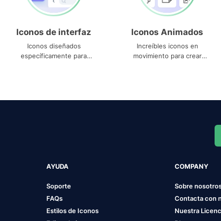
Iconos de interfaz
Iconos Animados
Iconos diseñados
Increíbles iconos en
específicamente para
movimiento para crear
interfaces
proyectos dinámicos
AYUDA
COMPANY
Soporte
Sobre nosotro
FAQs
Contacta con 
Estilos de Iconos
Nuestra Licenc