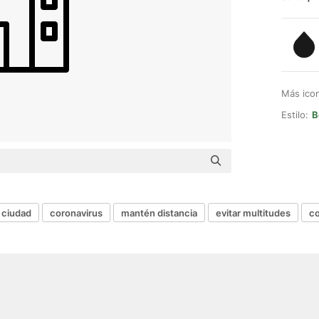
Más ico
Estilo:
B
a ciudad
coronavirus
mantén distancia
evitar multitudes
co