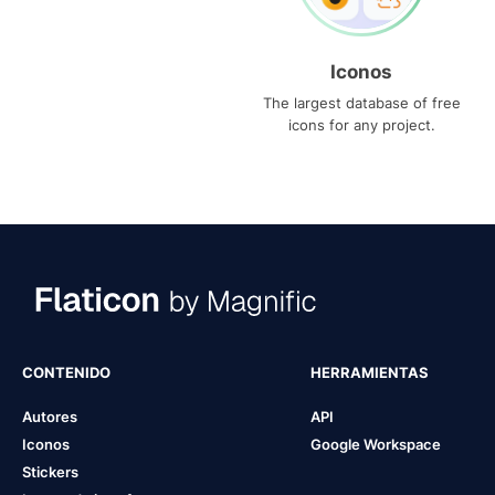
Iconos
The largest database of free
icons for any project.
CONTENIDO
HERRAMIENTAS
Autores
API
Iconos
Google Workspace
Stickers