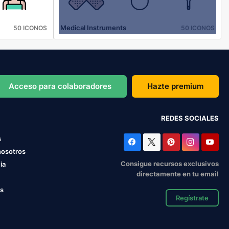
Medical Instruments
50 ICONOS
50 ICONOS
Acceso para colaboradores
Hazte premium
REDES SOCIALES
s
nosotros
Consigue recursos exclusivos
ia
directamente en tu email
os
Regístrate