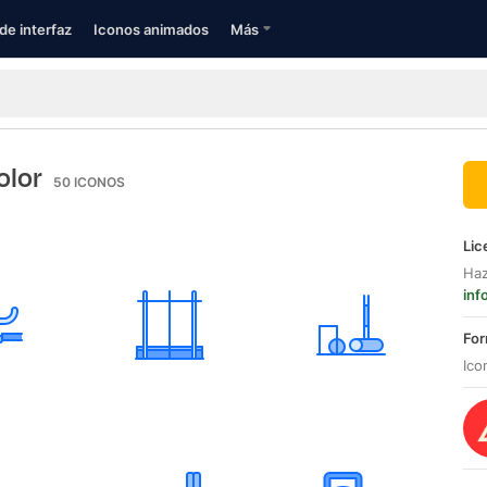
de interfaz
Iconos animados
Más
olor
50
ICONOS
Lic
Haz
inf
For
Ico