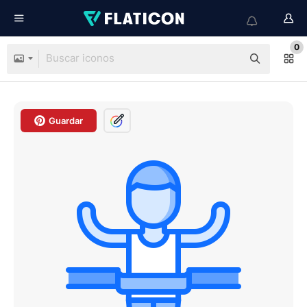
0
Guardar