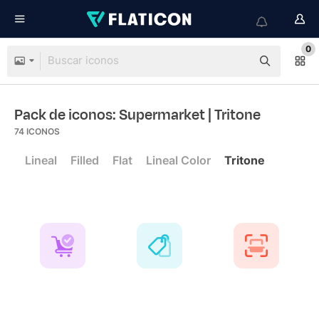
0
Pack de iconos: Supermarket
| Tritone
74
ICONOS
Lineal
Filled
Flat
Lineal Color
Tritone