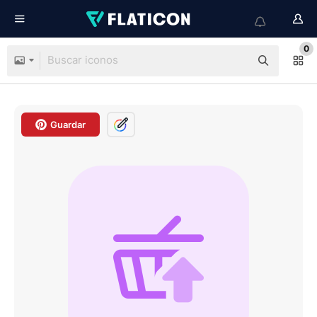
0
Guardar