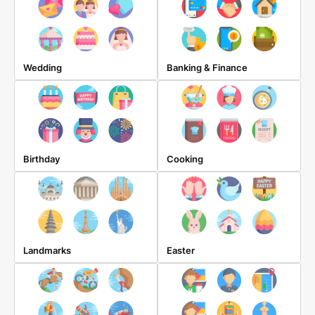
Wedding
Banking & Finance
Birthday
Cooking
Landmarks
Easter