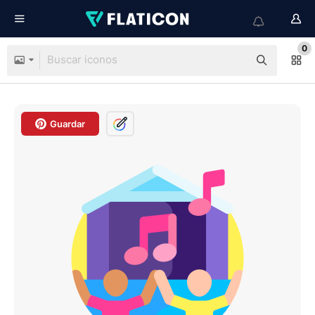
0
Guardar