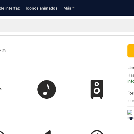
de interfaz
Iconos animados
Más
NOS
Lic
Haz
inf
For
Ico