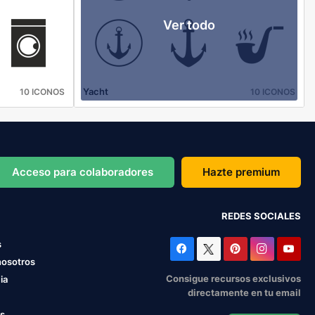
Ver todo
Yacht
10 ICONOS
10 ICONOS
Acceso para colaboradores
Hazte premium
REDES SOCIALES
s
nosotros
Consigue recursos exclusivos
ia
directamente en tu email
os