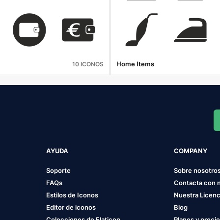
Home Items
10 ICONOS
AYUDA
COMPANY
Soporte
Sobre nosotro
FAQs
Contacta con 
Estilos de Iconos
Nuestra Licenc
Editor de iconos
Blog
Colecciones de Flaticon
Planes y preci