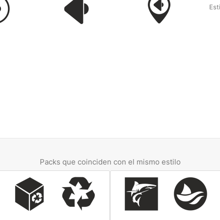
Esti
Packs que coinciden con el mismo estilo