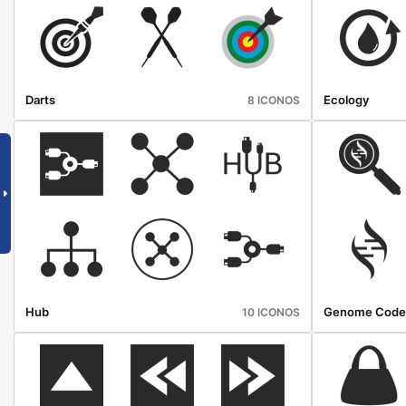
Darts
Ecology
8 ICONOS
Hub
Genome Code
10 ICONOS