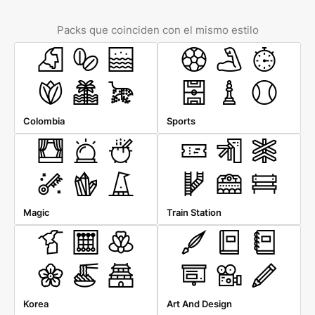
Packs que coinciden con el mismo estilo
Colombia
Sports
Magic
Train Station
Korea
Art And Design