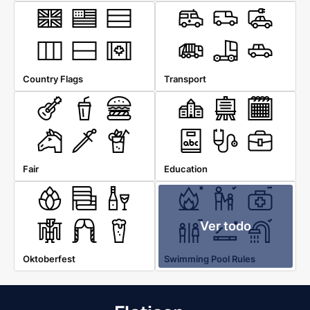
Country Flags
Transport
Fair
Education
Ver todo
Oktoberfest
Swimming Pool Rules