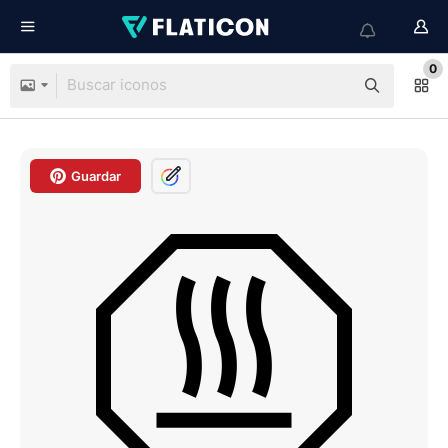
0
Guardar