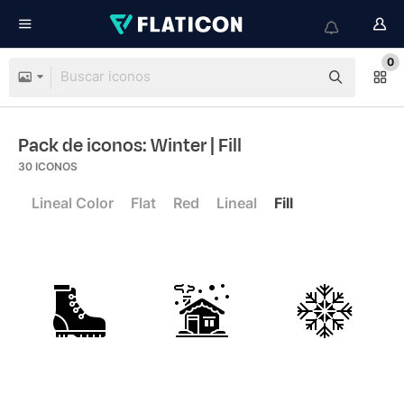
0
Pack de iconos: Winter
| Fill
30
ICONOS
Lineal Color
Flat
Red
Lineal
Fill