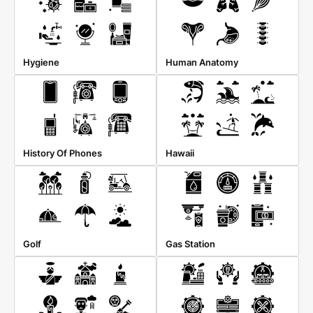
Hygiene
Human Anatomy
History Of Phones
Hawaii
Golf
Gas Station