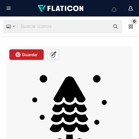
0
Guardar