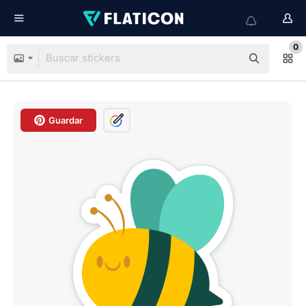
0
Guardar