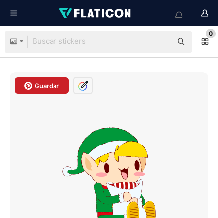
0
Guardar