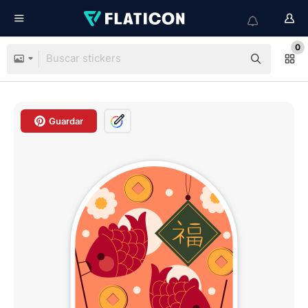
0
Guardar