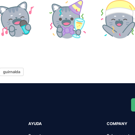
guirnalda
AYUDA
COMPANY