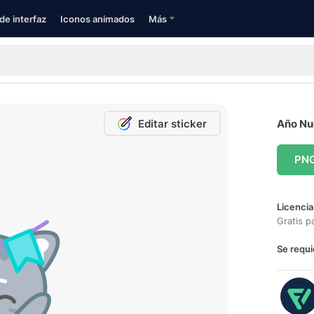
de interfaz
Iconos animados
Más
Editar sticker
Año Nue
PN
Licencia
Gratis p
Se requi