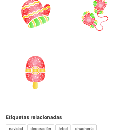
Etiquetas relacionadas
navidad
decoración
árbol
chuchería