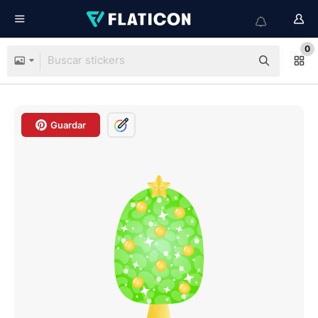
0
Guardar