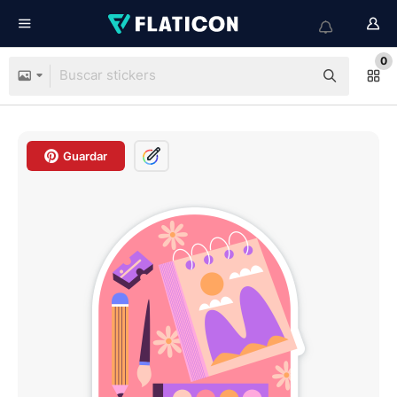
0
Guardar