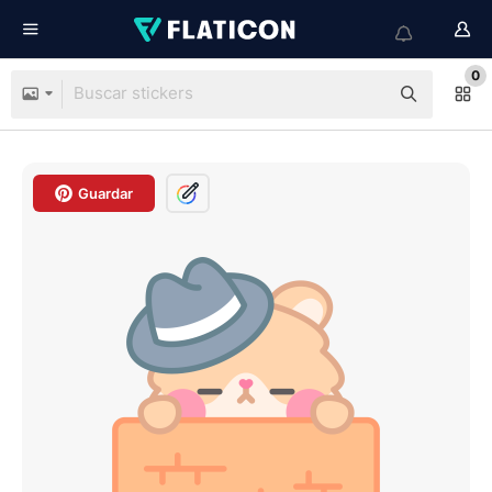
0
Guardar