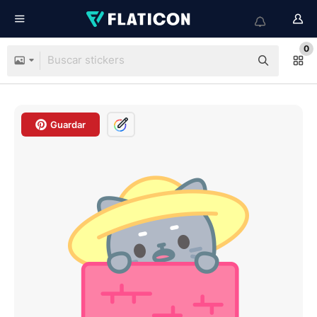
0
Guardar