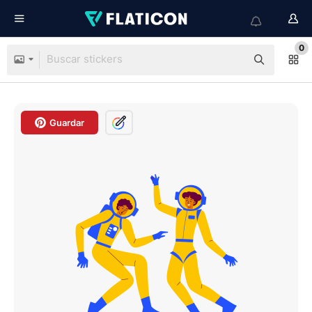
0
Guardar